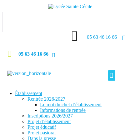
05 63 46 16 66
05 63 46 16 66
Self & Internat
Ouverture internationale
Établissement
Rentrée 2026/2027
Le mot du chef d’établissement
Informations de rentrée
Inscriptions 2026/2027
Projet d’établissement
Projet éducatif
Projet pastoral
Dans la presse