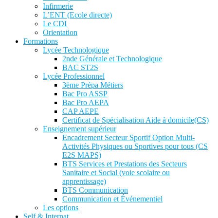
Infirmerie
L’ENT (Ecole directe)
Le CDI
Orientation
Formations
Lycée Technologique
2nde Générale et Technologique
BAC ST2S
Lycée Professionnel
3ème Prépa Métiers
Bac Pro ASSP
Bac Pro AEPA
CAP AEPE
Certificat de Spécialisation Aide à domicile(CS)
Enseignement supérieur
Encadrement Secteur Sportif Option Multi-
Activités Physiques ou Sportives pour tous (CS
E2S MAPS)
BTS Services et Prestations des Secteurs
Sanitaire et Social (voie scolaire ou
apprentissage)
BTS Communication
Communication et Événementiel
Les options
Self & Internat