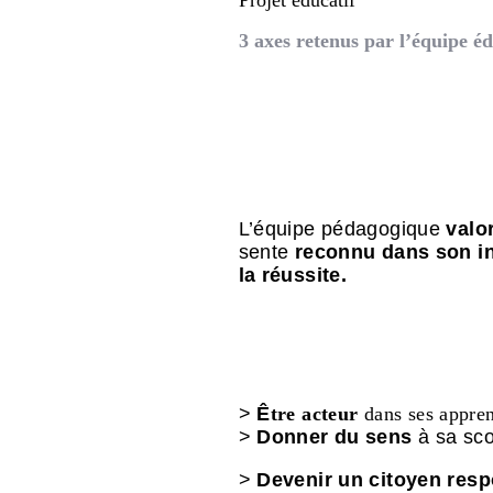
3 axes retenus par l’équipe é
L’équipe pédagogique
valor
sente
reconnu dans son in
la réussite.
>
Ê
tre acteur
dans ses appren
>
Donner du sens
à sa scol
>
Devenir un citoyen res