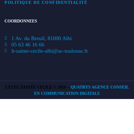
POLITIQUE DE CONFIDENTIALITÉ
COORDONNEES
1 Av. du Breuil, 81000 Albi
05 63 46 16 66
lt-sainte-cecile-albi@ac-toulouse.fr
LYCEE SAINTE CECILE ©
2026 –
QUATRYS AGENCE CONSEIL
EN COMMUNICATION DIGITALE