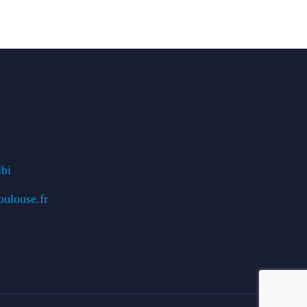
lbi
oulouse.fr