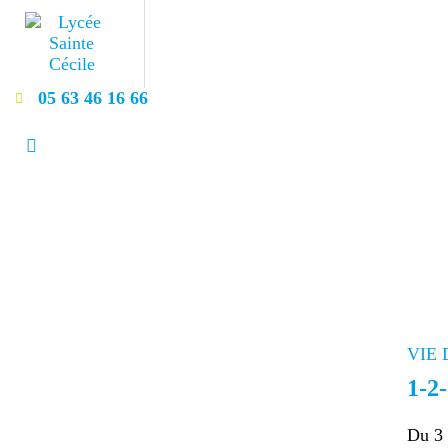
É
F
05 63 46 16 66
S
P
C
O
I
VIE 
1-2
A
Du 3 