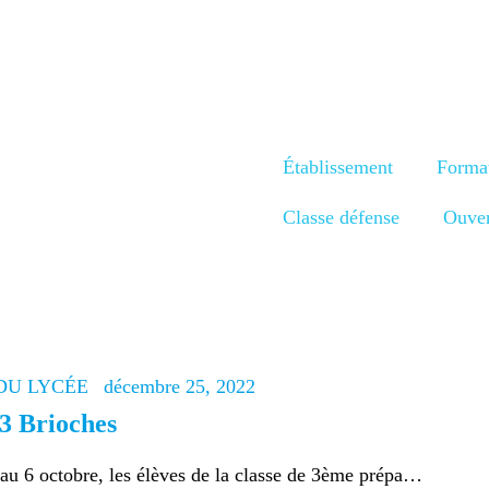
TABLISSEMENT
ORMATIONS
ELF & INTERNAT
Établissement
Forma
ROJET SPORT
Classe défense
Ouver
LASSE DÉFENSE
UVERTURE
NTERNATIONALE
DU LYCÉE
décembre 25, 2022
-3 Brioches
CTUALITÉS
au 6 octobre, les élèves de la classe de 3ème prépa…